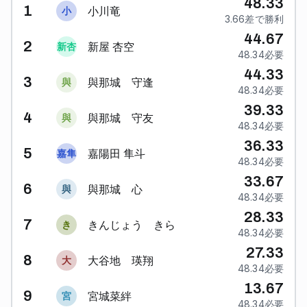
48.33
1
小川竜
小
3.66差で勝利
44.67
2
新屋 杏空
新
杏
48.34必要
44.33
3
與那城 守逢
與
48.34必要
39.33
4
與那城 守友
與
48.34必要
36.33
5
嘉陽田 隼斗
嘉
隼
48.34必要
33.67
6
與那城 心
與
48.34必要
28.33
7
きんじょう きら
き
48.34必要
27.33
8
大谷地 瑛翔
大
48.34必要
13.67
9
宮城菜絆
宮
48.34必要